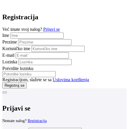
Registracija
Već imate svoj nalog?
Prijavi se
Ime
Prezime
Korisničko ime
E-mail
Lozinka
Potvrdite lozinku
Registracijom, slažete se sa
Uslovima korištenja
Registruj se
Prijavi se
Nemate nalog?
Registracija