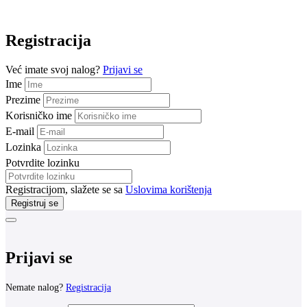
Registracija
Već imate svoj nalog?
Prijavi se
Ime
Prezime
Korisničko ime
E-mail
Lozinka
Potvrdite lozinku
Registracijom, slažete se sa
Uslovima korištenja
Registruj se
Prijavi se
Nemate nalog?
Registracija