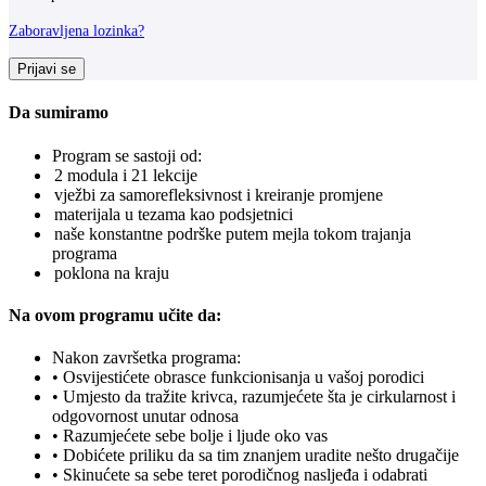
Zaboravljena lozinka?
Prijavi se
Da sumiramo
Program se sastoji od:
2 modula i 21 lekcije
vježbi za samorefleksivnost i kreiranje promjene
materijala u tezama kao podsjetnici
naše konstantne podrške putem mejla tokom trajanja
programa
poklona na kraju
Na ovom programu učite da:
Nakon završetka programa:
• Osvijestićete obrasce funkcionisanja u vašoj porodici
• Umjesto da tražite krivca, razumjećete šta je cirkularnost i
odgovornost unutar odnosa
• Razumjećete sebe bolje i ljude oko vas
• Dobićete priliku da sa tim znanjem uradite nešto drugačije
• Skinućete sa sebe teret porodičnog nasljeđa i odabrati