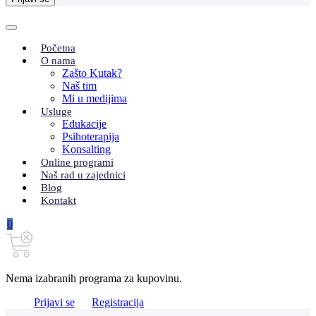
Početna
O nama
Zašto Kutak?
Naš tim
Mi u medijima
Usluge
Edukacije
Psihoterapija
Konsalting
Online programi
Naš rad u zajednici
Blog
Kontakt
0
Nema izabranih programa za kupovinu.
Prijavi se
Registracija