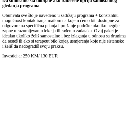
Da sumiramo šta dobijate ako izaberete opciju samostalnog
gledanja programa
Obuhvata sve što je navedeno u sadržaju programa + konstantnu
mogućnost kontaktiranja mailom na kojem ćemo biti dostupne za
odgovore na specifična pitanja i pružanje podrške ukoliko negdje
zapne u razumijevanju lekcija ili rađenju zadataka. Ovaj paket je
idealan ukoliko želiš samostalno i bez izlaganja u odnosu sa drugima
da rasteš ili ako si terapeut bilo kojeg usmjerenja koje nije sistemsko
i želiš da nadogradiš svoju praksu.
Investicija: 250 KM/ 130 EUR