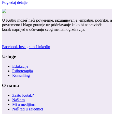
Pogledaj detalje
U Kutku možeš naći povjerenje, razumijevanje, empatiju, podršku, a
povremeno i blago guranje uz pridržavanje kako bi napravio/la
korak naprijed u očuvanju svog mentalnog zdravlja.
Facebook
Instagram
Linkedin
Usluge
Edukacije
Psihoterapija
Konsalting
O nama
Zašto Kutak?
Naš tim
Mi u medijima
Naš rad u zajednici