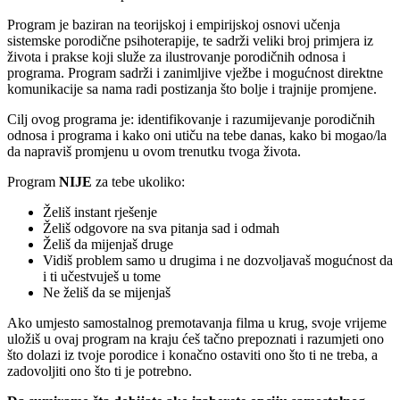
Program je baziran na teorijskoj i empirijskoj osnovi učenja
sistemske porodične psihoterapije, te sadrži veliki broj primjera iz
života i prakse koji služe za ilustrovanje porodičnih odnosa i
programa. Program sadrži i zanimljive vježbe i mogućnost direktne
komunikacije sa nama radi postizanja što bolje i trajnije promjene.
Cilj ovog programa je: identifikovanje i razumijevanje porodičnih
odnosa i programa i kako oni utiču na tebe danas, kako bi mogao/la
da napraviš promjenu u ovom trenutku tvoga života.
Program
NIJE
za tebe ukoliko:
Želiš instant rješenje
Želiš odgovore na sva pitanja sad i odmah
Želiš da mijenjaš druge
Vidiš problem samo u drugima i ne dozvoljavaš mogućnost da
i ti učestvuješ u tome
Ne želiš da se mijenjaš
Ako umjesto samostalnog premotavanja filma u krug, svoje vrijeme
uložiš u ovaj program na kraju ćeš tačno prepoznati i razumjeti ono
što dolazi iz tvoje porodice i konačno ostaviti ono što ti ne treba, a
zadovoljiti ono što ti je potrebno.