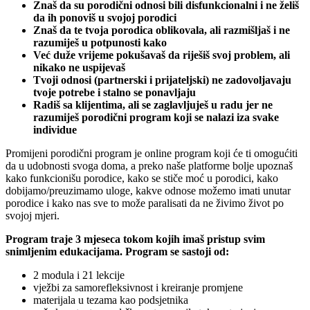
Znaš da su porodični odnosi bili disfunkcionalni i ne želiš
da ih ponoviš u svojoj porodici
Znaš da te tvoja porodica oblikovala, ali razmišljaš i ne
razumiješ u potpunosti kako
Već duže vrijeme pokušavaš da riješiš svoj problem, ali
nikako ne uspijevaš
Tvoji odnosi (partnerski i prijateljski) ne zadovoljavaju
tvoje potrebe i stalno se ponavljaju
Radiš sa klijentima, ali se zaglavljuješ u radu jer ne
razumiješ porodični program koji se nalazi iza svake
individue
Promijeni porodični program je online program koji će ti omogućiti
da u udobnosti svoga doma, a preko naše platforme bolje upoznaš
kako funkcionišu porodice, kako se stiče moć u porodici, kako
dobijamo/preuzimamo uloge, kakve odnose možemo imati unutar
porodice i kako nas sve to može paralisati da ne živimo život po
svojoj mjeri.
Program traje 3 mjeseca tokom kojih imaš pristup svim
snimljenim edukacijama. Program se sastoji od:
2 modula i 21 lekcije
vježbi za samorefleksivnost i kreiranje promjene
materijala u tezama kao podsjetnika