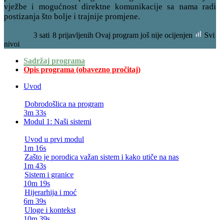
vježbe i mogućnost direktne komunikacije sa nama radi
postizanja što bolje i trajnije promjene.
3
sati
8 prijavljenih
Ovaj program još nije ocijenjen
Svi
nivoi
Sadržaj programa
Opis programa (obavezno pročitaj)
Uvod
Dobrodošlica na program
3m 33s
Modul 1: Naši sistemi
Uvod u prvi modul
1m 16s
Zašto je porodica važan sistem i kako utiče na nas
1m 43s
Sistem i granice
10m 19s
Hijerarhija i moć
6m 39s
Uloge i kontekst
10m 39s