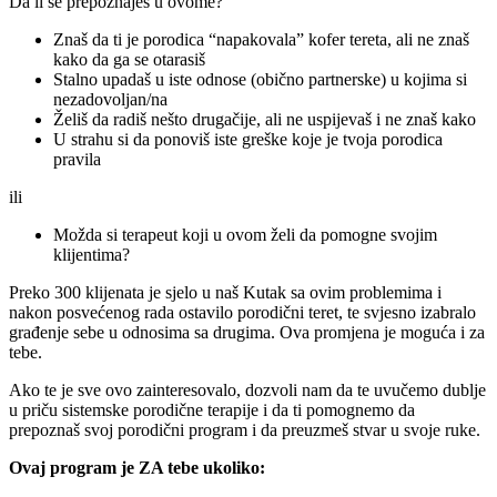
Da li se prepoznaješ u ovome?
Znaš da ti je porodica “napakovala” kofer tereta, ali ne znaš
kako da ga se otarasiš
Stalno upadaš u iste odnose (obično partnerske) u kojima si
nezadovoljan/na
Želiš da radiš nešto drugačije, ali ne uspijevaš i ne znaš kako
U strahu si da ponoviš iste greške koje je tvoja porodica
pravila
ili
Možda si terapeut koji u ovom želi da pomogne svojim
klijentima?
Preko 300 klijenata je sjelo u naš Kutak sa ovim problemima i
nakon posvećenog rada ostavilo porodični teret, te svjesno izabralo
građenje sebe u odnosima sa drugima. Ova promjena je moguća i za
tebe.
Ako te je sve ovo zainteresovalo, dozvoli nam da te uvučemo dublje
u priču sistemske porodične terapije i da ti pomognemo da
prepoznaš svoj porodični program i da preuzmeš stvar u svoje ruke.
Ovaj program je ZA tebe ukoliko: