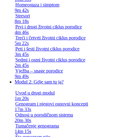
Homeostaza i simptom
9m 42s
Stresori
8m 18s
Prvi i drugi životni ciklus porodice
4m 46s
Treći i četvrti životni ciklus porodice
5m 22s
Peti i šesti životni ciklus porodice
3m 45s
Sedmi i osmi životni ciklus porodice
2m 45s
Vježba – snage porodice
9m 49s
Modul 2: Gdje sam tu ja?
Uvod u drugi modul
1m 20s
Genogram i njegovi osnovni koncepti
17m 33s
Odnosi u porodičnom sistemu
20m 30s
Tumačenje genograma
14m 15s
Šta genogram nije